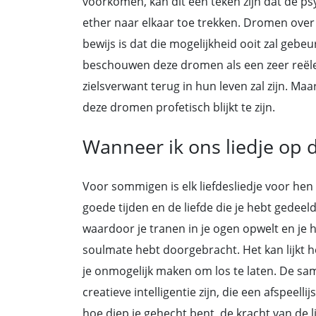
voorkomen, kan dit een teken zijn dat de p
ether naar elkaar toe trekken. Dromen over e
bewijs is dat die mogelijkheid ooit zal geb
beschouwen deze dromen als een zeer reële 
zielsverwant terug in hun leven zal zijn. Maa
deze dromen profetisch blijkt te zijn.
Wanneer ik ons liedje op d
Voor sommigen is elk liefdesliedje voor hen
goede tijden en de liefde die je hebt gedeeld
waardoor je tranen in je ogen opwelt en je h
soulmate hebt doorgebracht. Het kan lijkt 
je onmogelijk maken om los te laten. De s
creatieve intelligentie zijn, die een afspeelli
hoe diep je gehecht bent, de kracht van de