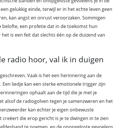
sychische banden en onopgeloste gevoelens je in de
en gelukkig einde, terwijl er in het echte leven geen
euren, kan angst en onrust veroorzaken. Sommigen
belofte, een profetie dat in de toekomst hun
r het is een feit dat slechts één op de duizend van
e radio hoor, val ik in duigen
 geschreven. Vaak is het een herinnering aan de
. Een liedje kan een sterke emotionele trigger zijn
erinneringen ophaalt aan de tijd die je met je
het alsof de radiogolven tegen je samenzweren en het
amenzweerder kan echter je eigen onbewuste
jst creëert die erop gericht is je te dwingen in te zien
 liefdesband te noemen, en de onopgeloste gevoelens