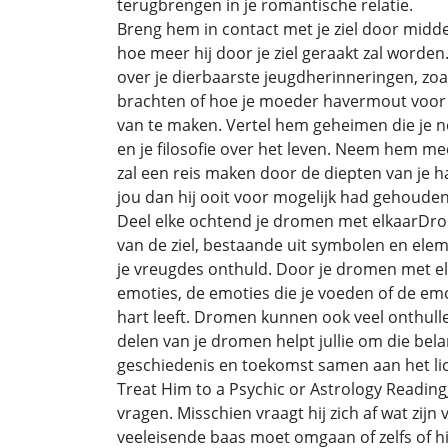
terugbrengen in je romantische relatie.
Breng hem in contact met je ziel door midd
hoe meer hij door je ziel geraakt zal worde
over je dierbaarste jeugdherinneringen, zoal
brachten of hoe je moeder havermout voor 
van te maken. Vertel hem geheimen die je n
en je filosofie over het leven. Neem hem mee
zal een reis maken door de diepten van je ha
jou dan hij ooit voor mogelijk had gehouden
Deel elke ochtend je dromen met elkaarDromen
van de ziel, bestaande uit symbolen en elem
je vreugdes onthuld. Door je dromen met elka
emoties, de emoties die je voeden of de emo
hart leeft. Dromen kunnen ook veel onthullen
delen van je dromen helpt jullie om die bel
geschiedenis en toekomst samen aan het lic
Treat Him to a Psychic or Astrology Reading
vragen. Misschien vraagt hij zich af wat zijn v
veeleisende baas moet omgaan of zelfs of hi