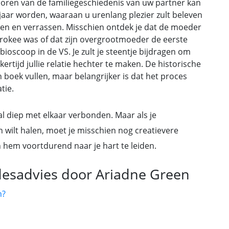
oren van de familiegeschiedenis van uw partner kan
jaar worden, waaraan u urenlang plezier zult beleven
geren en verrassen. Misschien ontdek je dat de moeder
rokee was of dat zijn overgrootmoeder de eerste
ioscoop in de VS. Je zult je steentje bijdragen om
ertijd jullie relatie hechter te maken. De historische
n boek vullen, maar belangrijker is dat het proces
tie.
n al diep met elkaar verbonden. Maar als je
en wilt halen, moet je misschien nog creatievere
em voortdurend naar je hart te leiden.
fdesadvies door Ariadne Green
n?