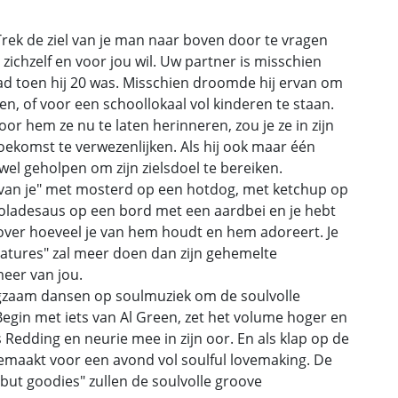
Trek de ziel van je man naar boven door te vragen
 zichzelf en voor jou wil. Uw partner is misschien
had toen hij 20 was. Misschien droomde hij ervan om
ven, of voor een schoollokaal vol kinderen te staan.
or hem ze nu te laten herinneren, zou je ze in zijn
ekomst te verwezenlijken. Als hij ook maar één
el geholpen om zijn zielsdoel te bereiken.
u van je" met mosterd op een hotdog, met ketchup op
adesaus op een bord met een aardbei en je hebt
over hoeveel je van hem houdt en hem adoreert. Je
atures" zal meer doen dan zijn gehemelte
meer van jou.
gzaam dansen op soulmuziek om de soulvolle
Begin met iets van Al Green, zet het volume hoger en
Redding en neurie mee in zijn oor. En als klap op de
gemaakt voor een avond vol soulful lovemaking. De
 but goodies" zullen de soulvolle groove