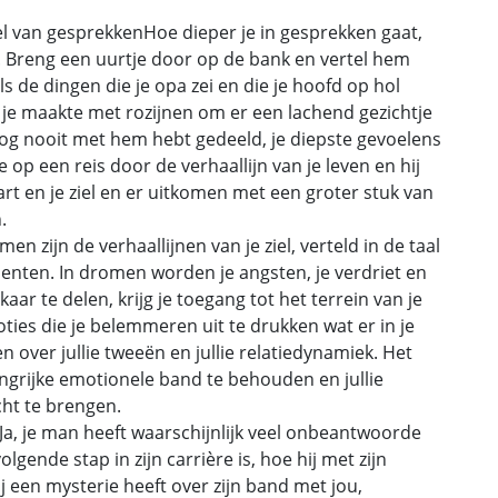
el van gesprekkenHoe dieper je in gesprekken gaat,
n. Breng een uurtje door op de bank en vertel hem
s de dingen die je opa zei en die je hoofd op hol
je maakte met rozijnen om er een lachend gezichtje
og nooit met hem hebt gedeeld, je diepste gevoelens
 op een reis door de verhaallijn van je leven en hij
rt en je ziel en er uitkomen met een groter stuk van
.
 zijn de verhaallijnen van je ziel, verteld in de taal
enten. In dromen worden je angsten, je verdriet en
ar te delen, krijg je toegang tot het terrein van je
ties die je belemmeren uit te drukken wat er in je
 over jullie tweeën en jullie relatiedynamiek. Het
angrijke emotionele band te behouden en jullie
ht te brengen.
Ja, je man heeft waarschijnlijk veel onbeantwoorde
olgende stap in zijn carrière is, hoe hij met zijn
j een mysterie heeft over zijn band met jou,