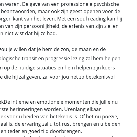
amen waren. De gave van een professionele psychische
gen beantwoorden, maar ook zijn geest openen voor de
borgen kant van het leven. Met een soul reading kan hij
en van zijn persoonlijkheid, de erfenis van zijn ziel en
 niet wist dat hij ze had.
zou je willen dat je hem de zon, de maan en de
ologische transit en progressie lezing zal hem helpen
jn op de huidige situaties en hem helpen zijn koers
 die hij zal geven, zal voor jou net zo betekenisvol
 boekDe intieme en emotionele momenten die jullie nu
aarste herinneringen worden. Urenlang elkaar
oek voor u beiden van betekenis is. Of het nu poëzie,
al is, de ervaring zal u tot rust brengen en u beiden
men teder en goed tijd doorbrengen.