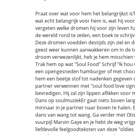
Praat over wat voor hem het belangrijkst is
wat echt belangrijk voor hem is, wat hij voor
vergeten welke dromen hij voor zijn leven 
de wereld rond te zeilen, een boek te schrij
Deze dromen voedden destijds zijn ziel en do
geest weer kunnen aanwakkeren om in de to
droom verwezenlijkt, heb je hem misschien w
Trak hem op wat "Soul Food" Schrijf "Ik ho
een opengesneden hamburger of met chocol
hem een beetje stof tot nadenken gegeven 
partner verwennen met "soul food love sign
bevredigen. Hij zal zijn lippen aflikken voor 
Dans op soulmuziekEr gaat niets boven lan
minnaar in je partner naar boven te halen. 
dans van wang tot wang. Ga verder met Otis 
vuurpijl Marvin Gaye en je hebt de weg vrij
liefdevolle feelgoodteksten van deze "oldies