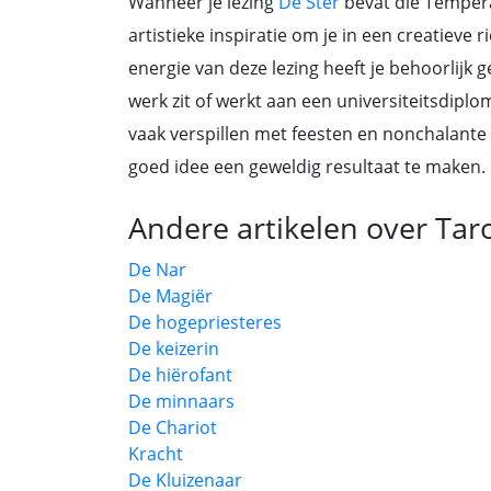
Wanneer je lezing
De Ster
bevat die Temperan
artistieke inspiratie om je in een creatieve 
energie van deze lezing heeft je behoorlijk g
werk zit of werkt aan een universiteitsdipl
vaak verspillen met feesten en nonchalante 
goed idee een geweldig resultaat te maken.
Andere artikelen over Tar
De Nar
De Magiër
De hogepriesteres
De keizerin
De hiërofant
De minnaars
De Chariot
Kracht
De Kluizenaar