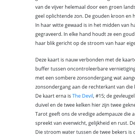
van de vijver helemaal door een groen lands
geel oplichtende zon. De gouden kroon en h
In haar witte gewaad is in het midden van h
gegraveerd. In elke hand houdt ze een goude
haar blik gericht op de stroom van haar ei
Deze kaart is nauw verbonden met de kaarten
buffer tussen oncontroleerbare vernietiging 
met een sombere zonsondergang wat aangeef
zonsondergang aan de rechterkant van die k
De kaart erna is
The Devil
, #15; de gevleuge
duivel en de twee kelken hier zijn twee gek
Tarot geeft ons de vredige adempauze die al
spreekt van evenwicht, gelijkheid en rust.
Die stroom water tussen de twee bekers is d