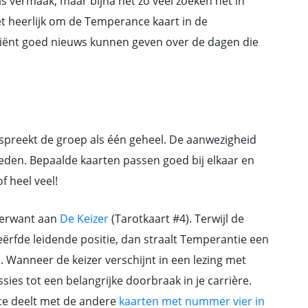
s vermaak, maar bijna net zo veel zoeken het in
het heerlijk om de Temperance kaart in de
cliënt goed nieuws kunnen geven over de dagen die
preekt de groep als één geheel. De aanwezigheid
oeden. Bepaalde kaarten passen goed bij elkaar en
f heel veel!
verwant aan
De Keizer
(Tarotkaart #4). Terwijl de
eërfde leidende positie, dan straalt Temperantie een
s. Wanneer de keizer verschijnt in een lezing met
ies tot een belangrijke doorbraak in je carrière.
ce deelt met de andere
kaarten met nummer vier in