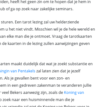
den, heeft het geen zin om te hopen dat je hem in
club of ga op zoek naar zakelijke seminars.
g sturen. Een tarot lezing zal uw helderziende
 u het niet vindt. Misschien wil je de hele wereld en
an elke man die je ontmoet. Vraag de tarotkaarten
 de kaarten in de lezing zullen aanwijzingen geven
arten maakt duidelijk dat wat je zoekt substantie en
ingin van Pentakels
zal laten zien dat je jezelf
n. Als je gevallen bent voor een zon- en
hem in een gedreven zakenman te veranderen jullie
 veel Bekers aanwezig zijn, zoals de
Koning van
op zoek naar een huisminnende man die je
vis vriendje zal niet de Koning van Bekers voor je