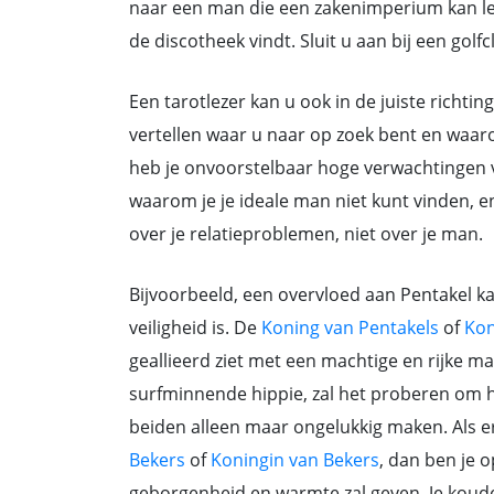
naar een man die een zakenimperium kan lei
de discotheek vindt. Sluit u aan bij een golf
Een tarotlezer kan u ook in de juiste richtin
vertellen waar u naar op zoek bent en waarom
heb je onvoorstelbaar hoge verwachtingen v
waarom je je ideale man niet kunt vinden, en
over je relatieproblemen, niet over je man.
Bijvoorbeeld, een overvloed aan Pentakel ka
veiligheid is. De
Koning van Pentakels
of
Kon
geallieerd ziet met een machtige en rijke ma
surfminnende hippie, zal het proberen om 
beiden alleen maar ongelukkig maken. Als er
Bekers
of
Koningin van Bekers
, dan ben je 
geborgenheid en warmte zal geven. Je koude-