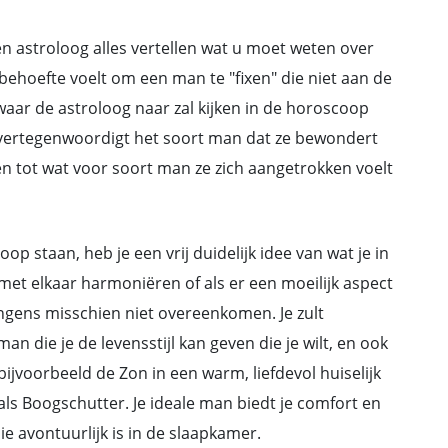
 astroloog alles vertellen wat u moet weten over
ehoefte voelt om een man te "fixen" die niet aan de
ar de astroloog naar zal kijken in de horoscoop
 vertegenwoordigt het soort man dat ze bewondert
zien tot wat voor soort man ze zich aangetrokken voelt
p staan, heb je een vrij duidelijk idee van wat je in
t met elkaar harmoniëren of als er een moeilijk aspect
angens misschien niet overeenkomen. Je zult
 die je de levensstijl kan geven die je wilt, en ook
bijvoorbeeld de Zon in een warm, liefdevol huiselijk
 als Boogschutter. Je ideale man biedt je comfort en
die avontuurlijk is in de slaapkamer.