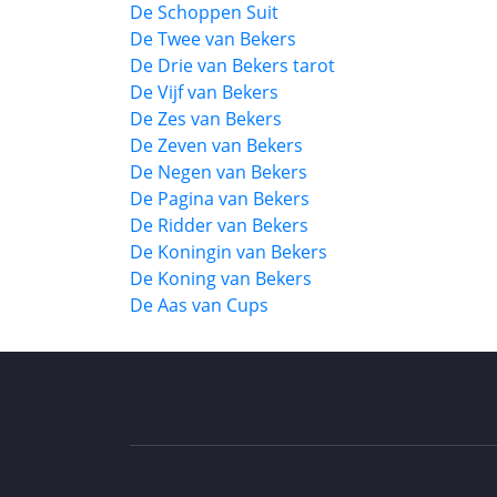
De Schoppen Suit
De Twee van Bekers
De Drie van Bekers tarot
De Vijf van Bekers
De Zes van Bekers
De Zeven van Bekers
De Negen van Bekers
De Pagina van Bekers
De Ridder van Bekers
De Koningin van Bekers
De Koning van Bekers
De Aas van Cups