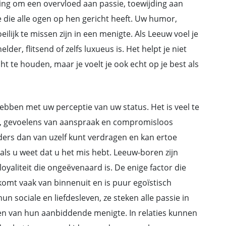
ng om een overvloed aan passie, toewijding aan
atie die alle ogen op hen gericht heeft. Uw humor,
lijk te missen zijn in een menigte. Als Leeuw voel je
lder, flitsend of zelfs luxueus is. Het helpt je niet
t te houden, maar je voelt je ook echt op je best als
ebben met uw perceptie van uw status. Het is veel te
ie, gevoelens van aanspraak en compromisloos
nders dan van uzelf kunt verdragen en kan ertoe
 als u weet dat u het mis hebt. Leeuw-boren zijn
oyaliteit die ongeëvenaard is. De enige factor die
omt vaak van binnenuit en is puur egoïstisch
n sociale en liefdesleven, ze steken alle passie in
ken van hun aanbiddende menigte. In relaties kunnen