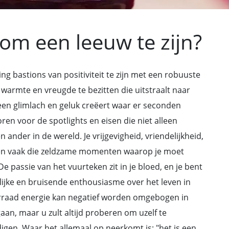
om een leeuw te zijn?
bastions van positiviteit te zijn met een robuuste
warmte en vreugde te bezitten die uitstraalt naar
een glimlach en geluk creëert waar er seconden
en voor de spotlights en eisen die niet alleen
 ander in de wereld. Je vrijgevigheid, vriendelijkheid,
fen vaak die zeldzame momenten waarop je moet
e passie van het vuurteken zit in je bloed, en je bent
lijke en bruisende enthousiasme over het leven in
rraad energie kan negatief worden omgebogen in
aan, maar u zult altijd proberen om uzelf te
digen. Waar het allemaal op neerkomt is: "het is een