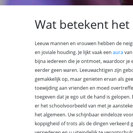
Wat betekent het 
Leeuw mannen en vrouwen hebben de neiging 
en joviale houding. Je lijkt vaak een
aura
van 
bijna iedereen die je ontmoet, waardoor je 
eerder geen waren. Leeuwachtigen zijn gebor
gemakkelijk op, maar genieten ervan als geen
toewijding aan vrienden en moed overtref
toegeven dat je ego uit de hand is gelopen. D
er het schoolvoorbeeld van met je aansteke
het algemeen. Uw schijnbaar eindeloze voo
koppigheid of trots als de dingen verkeerd g
vernederen en u uiteindelijk te verontschul