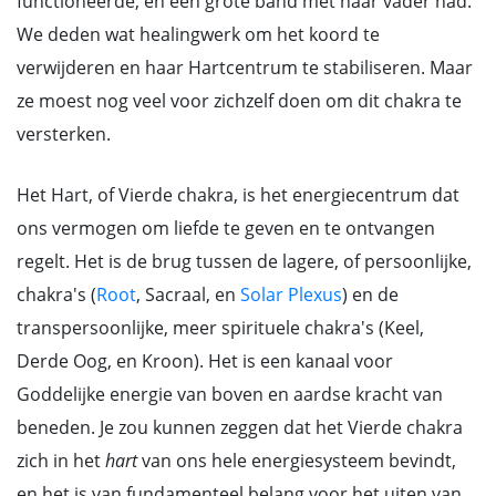
functioneerde, en een grote band met haar vader had.
We deden wat healingwerk om het koord te
verwijderen en haar Hartcentrum te stabiliseren. Maar
ze moest nog veel voor zichzelf doen om dit chakra te
versterken.
Het Hart, of Vierde chakra, is het energiecentrum dat
ons vermogen om liefde te geven en te ontvangen
regelt. Het is de brug tussen de lagere, of persoonlijke,
chakra's (
Root
, Sacraal, en
Solar Plexus
) en de
transpersoonlijke, meer spirituele chakra's (Keel,
Derde Oog, en Kroon). Het is een kanaal voor
Goddelijke energie van boven en aardse kracht van
beneden. Je zou kunnen zeggen dat het Vierde chakra
zich in het
hart
van ons hele energiesysteem bevindt,
en het is van fundamenteel belang voor het uiten van