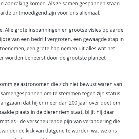
r in aanraking komen. Als ze samen gespannen staan
aarde ontmoedigend zijn voor ons allemaal.
ie. Alle grote inspanningen en grootse visies op aarde
jdte van een bedrijf vergroten, een gewaagde stap in
ht toenemen, een grote hap nemen uit alles wat het
 hier worden beheerst door de grootste planeet
at sommige astronomen die zich niet bewust waren van
en samengespannen om te stemmen tegen zijn status
 langzaam dat hij er meer dan 200 jaar over doet om
alde plaats in de dierenriem staat, blijft hij daar
rmaties - de verscheurende pijn van verandering die
pwindende kick van datgene te worden wat we ons