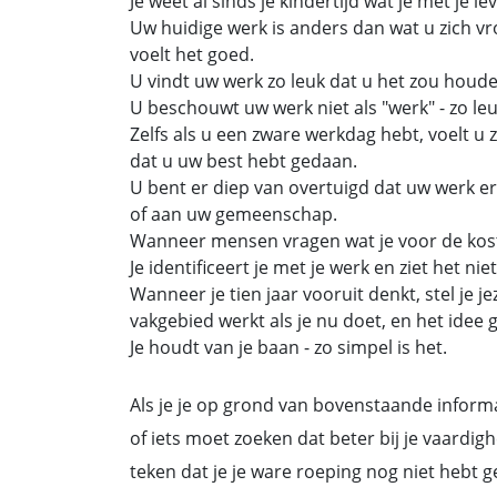
Je weet al sinds je kindertijd wat je met je le
Uw huidige werk is anders dan wat u zich v
voelt het goed.
U vindt uw werk zo leuk dat u het zou houde
U beschouwt uw werk niet als "werk" - zo leuk
Zelfs als u een zware werkdag hebt, voelt u z
dat u uw best hebt gedaan.
U bent er diep van overtuigd dat uw werk ert
of aan uw gemeenschap.
Wanneer mensen vragen wat je voor de kost d
Je identificeert je met je werk en ziet het nie
Wanneer je tien jaar vooruit denkt, stel je je
vakgebied werkt als je nu doet, en het idee 
Je houdt van je baan - zo simpel is het.
Als je je op grond van bovenstaande informat
of iets moet zoeken dat beter bij je vaardigh
teken dat je je ware roeping nog niet hebt