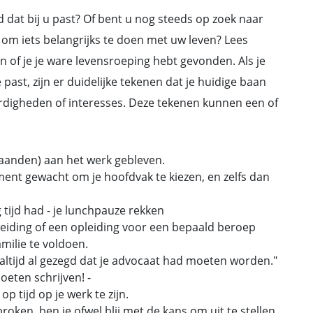
d dat bij u past? Of bent u nog steeds op zoek naar
 om iets belangrijks te doen met uw leven? Lees
en of je je ware levensroeping hebt gevonden. Als je
 past, zijn er duidelijke tekenen dat je huidige baan
aardigheden of interesses. Deze tekenen kunnen een of
maanden) aan het werk gebleven.
oment gewacht om je hoofdvak te kiezen, en zelfs dan
 tijd had - je lunchpauze rekken
eiding of een opleiding voor een bepaald beroep
ilie te voldoen.
 altijd al gezegd dat je advocaat had moeten worden."
moeten schrijven! -
p tijd op je werk te zijn.
ken, ben je ofwel blij met de kans om uit te stellen,