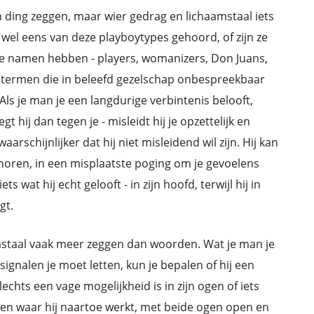
 ding zeggen, maar wier gedrag en lichaamstaal iets
wel eens van deze playboytypes gehoord, of zijn ze
de namen hebben - players, womanizers, Don Juans,
r termen die in beleefd gezelschap onbespreekbaar
t? Als je man je een langdurige verbintenis belooft,
 hij dan tegen je - misleidt hij je opzettelijk en
aarschijnlijker dat hij niet misleidend wil zijn. Hij kan
t horen, in een misplaatste poging om je gevoelens
ets wat hij echt gelooft - in zijn hoofd, terwijl hij in
gt.
mstaal vaak meer zeggen dan woorden. Wat je man je
signalen je moet letten, kun je bepalen of hij een
echts een vage mogelijkheid is in zijn ogen of iets
t en waar hij naartoe werkt, met beide ogen open en