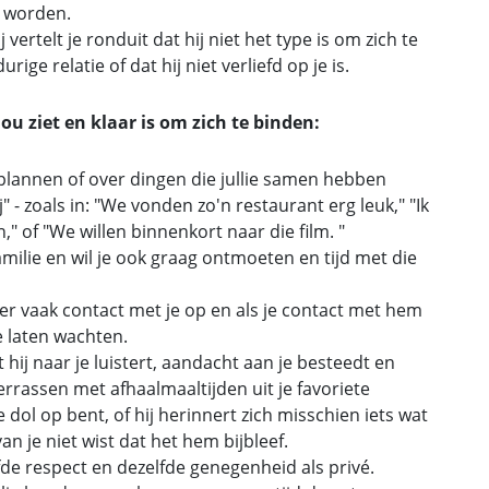
l worden.
j vertelt je ronduit dat hij niet het type is om zich te
rige relatie of dat hij niet verliefd op je is.
ou ziet en klaar is om zich te binden:
 plannen of over dingen die jullie samen hebben
" - zoals in: "We vonden zo'n restaurant erg leuk," "Ik
" of "We willen binnenkort naar die film. "
familie en wil je ook graag ontmoeten en tijd met die
er vaak contact met je op en als je contact met hem
e laten wachten.
at hij naar je luistert, aandacht aan je besteedt en
verrassen met afhaalmaaltijden uit je favoriete
 dol op bent, of hij herinnert zich misschien iets wat
n je niet wist dat het hem bijbleef.
fde respect en dezelfde genegenheid als privé.