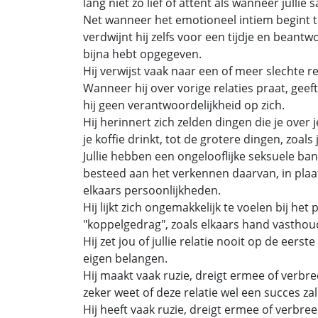
lang niet zo lief of attent als wanneer jullie 
Net wanneer het emotioneel intiem begint te 
verdwijnt hij zelfs voor een tijdje en beantwo
bijna hebt opgegeven.
Hij verwijst vaak naar een of meer slechte re
Wanneer hij over vorige relaties praat, gee
hij geen verantwoordelijkheid op zich.
Hij herinnert zich zelden dingen die je over j
je koffie drinkt, tot de grotere dingen, zoals
Jullie hebben een ongelooflijke seksuele ban
besteed aan het verkennen daarvan, in plaa
elkaars persoonlijkheden.
Hij lijkt zich ongemakkelijk te voelen bij het 
"koppelgedrag", zoals elkaars hand vasthou
Hij zet jou of jullie relatie nooit op de eerst
eigen belangen.
Hij maakt vaak ruzie, dreigt ermee of verbreek
zeker weet of deze relatie wel een succes za
Hij heeft vaak ruzie, dreigt ermee of verbreekt