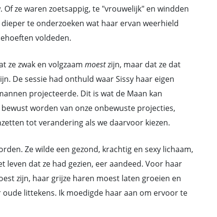
w. Of ze waren zoetsappig, te "vrouwelijk" en windden
 dieper te onderzoeken wat haar ervan weerhield
behoeften voldeden.
 dat ze zwak en volgzaam
moest
zijn, maar dat ze dat
g zijn. De sessie had onthuld waar Sissy haar eigen
annen projecteerde. Dit is wat de Maan kan
s bewust worden van onze onbewuste projecties,
nzetten tot verandering als we daarvoor kiezen.
orden. Ze wilde een gezond, krachtig en sexy lichaam,
et leven dat ze had gezien, eer aandeed. Voor haar
est zijn, haar grijze haren moest laten groeien en
 oude littekens. Ik moedigde haar aan om ervoor te