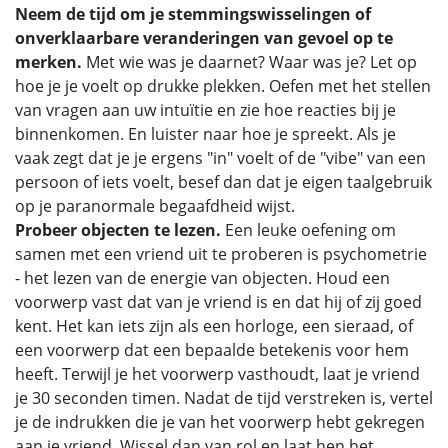
Neem de tijd om je stemmingswisselingen of
onverklaarbare veranderingen van gevoel op te
merken.
Met wie was je daarnet? Waar was je? Let op
hoe je je voelt op drukke plekken. Oefen met het stellen
van vragen aan uw intuïtie en zie hoe reacties bij je
binnenkomen. En luister naar hoe je spreekt. Als je
vaak zegt dat je je ergens "in" voelt of de "vibe" van een
persoon of iets voelt, besef dan dat je eigen taalgebruik
op je paranormale begaafdheid wijst.
Probeer objecten te lezen.
Een leuke oefening om
samen met een vriend uit te proberen is psychometrie
- het lezen van de energie van objecten. Houd een
voorwerp vast dat van je vriend is en dat hij of zij goed
kent. Het kan iets zijn als een horloge, een sieraad, of
een voorwerp dat een bepaalde betekenis voor hem
heeft. Terwijl je het voorwerp vasthoudt, laat je vriend
je 30 seconden timen. Nadat de tijd verstreken is, vertel
je de indrukken die je van het voorwerp hebt gekregen
aan je vriend. Wissel dan van rol en laat hen het