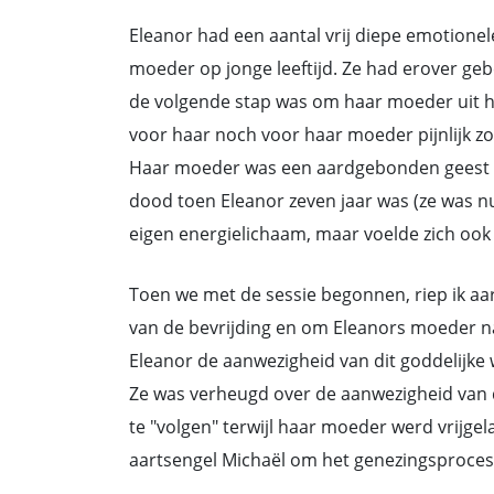
Eleanor had een aantal vrij diepe emotione
moeder op jonge leeftijd. Ze had erover g
de volgende stap was om haar moeder uit haa
voor haar noch voor haar moeder pijnlijk zou
Haar moeder was een aardgebonden geest g
dood toen Eleanor zeven jaar was (ze was nu 
eigen energielichaam, maar voelde zich ook
Toen we met de sessie begonnen, riep ik aa
van de bevrijding en om Eleanors moeder naa
Eleanor de aanwezigheid van dit goddelijke 
Ze was verheugd over de aanwezigheid van d
te "volgen" terwijl haar moeder werd vrijge
aartsengel Michaël om het genezingsproces 