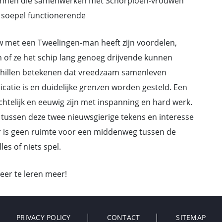
-mannen die samenwerken met Schorpioen-vrouwen
 soepel functionerende
w met een Tweelingen-man heeft zijn voordelen,
n of ze het schip lang genoeg drijvende kunnen
chillen betekenen dat vreedzaam samenleven
icatie is en duidelijke grenzen worden gesteld. Een
ochtelijk en eeuwig zijn met inspanning en hard werk.
 tussen deze twee nieuwsgierige tekens en interesse
 Er is geen ruimte voor een middenweg tussen de
les of niets spel.
eer te leren meer!
PRIVACY POLICY
CONTACT
SITEMAP