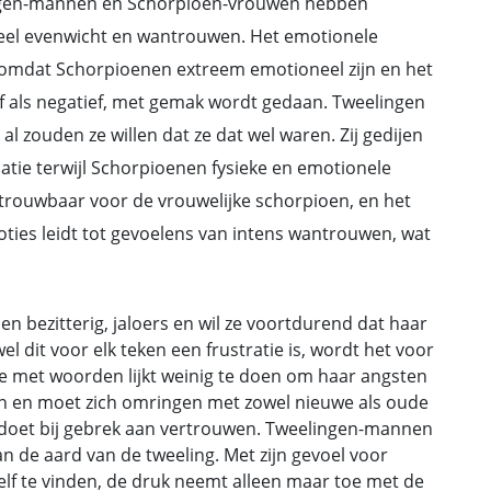
ngen-mannen en Schorpioen-vrouwen hebben
eel evenwicht en wantrouwen. Het emotionele
 omdat Schorpioenen extreem emotioneel zijn en het
f als negatief, met gemak wordt gedaan. Tweelingen
al zouden ze willen dat ze dat wel waren. Zij gedijen
tie terwijl Schorpioenen fysieke en emotionele
etrouwbaar voor de vrouwelijke schorpioen, en het
ies leidt tot gevoelens van intens wantrouwen, wat
en bezitterig, jaloers en wil ze voortdurend dat haar
l dit voor elk teken een frustratie is, wordt het voor
ve met woorden lijkt weinig te doen om haar angsten
en en moet zich omringen met zowel nieuwe als oude
d doet bij gebrek aan vertrouwen. Tweelingen-mannen
an de aard van de tweeling. Met zijn gevoel voor
elf te vinden, de druk neemt alleen maar toe met de