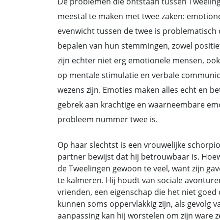
De problemen die ontstaan tussen Tweeli
meestal te maken met twee zaken: emotion
evenwicht tussen de twee is problematisch
bepalen van hun stemmingen, zowel positie
zijn echter niet erg emotionele mensen, ook 
op mentale stimulatie en verbale communica
wezens zijn. Emoties maken alles echt en b
gebrek aan krachtige en waarneembare emot
probleem nummer twee is.
Op haar slechtst is een vrouwelijke schorpio
partner bewijst dat hij betrouwbaar is. Hoewe
de Tweelingen gewoon te veel, want zijn ga
te kalmeren. Hij houdt van sociale avontur
vrienden, een eigenschap die het niet goe
kunnen soms oppervlakkig zijn, als gevolg v
aanpassing kan hij worstelen om zijn ware z