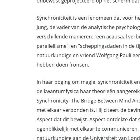
onbewust geprojecteerd op het scherm dat
Synchroniciteit is een fenomeen dat voor he
Jung, de vader van de analytische psycholo
verschillende manieren: "een acausaal verbi
parallellisme", en "scheppingsdaden in de ti
natuurkundige en vriend Wolfgang Pauli ee
hebben doen fronsen.
In haar poging om magie, synchroniciteit en
de kwantumfysica haar theorieën aangereikt
Synchronicity: The Bridge Between Mind And 
met elkaar verbonden is. Hij citeert de be
Aspect dat dit bewijst. Aspect ontdekte dat 
ogenblikkelijk met elkaar te communiceren,
natuurkundige aan de Universiteit van Lond