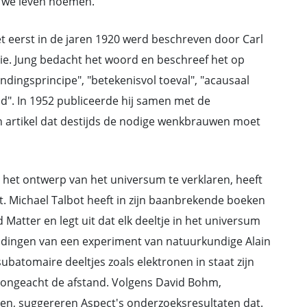
 we leven noemen.
t eerst in de jaren 1920 werd beschreven door Carl
gie. Jung bedacht het woord en beschreef het op
ndingsprincipe", "betekenisvol toeval", "acausaal
jd". In 1952 publiceerde hij samen met de
n artikel dat destijds de nodige wenkbrauwen moet
 het ontwerp van het universum te verklaren, heeft
. Michael Talbot heeft in zijn baanbrekende boeken
Matter en legt uit dat elk deeltje in het universum
vindingen van een experiment van natuurkundige Alain
subatomaire deeltjes zoals elektronen in staat zijn
 ongeacht de afstand. Volgens David Bohm,
en, suggereren Aspect's onderzoeksresultaten dat.