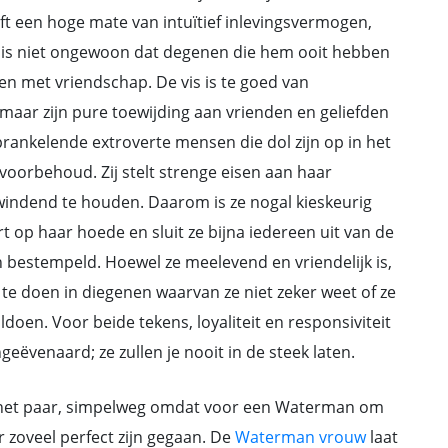
eft een hoge mate van intuïtief inlevingsvermogen,
t is niet ongewoon dat degenen die hem ooit hebben
n met vriendschap. De vis is te goed van
maar zijn pure toewijding aan vrienden en geliefden
ankelende extroverte mensen die dol zijn op in het
 voorbehoud. Zij stelt strenge eisen aan haar
windend te houden. Daarom is ze nogal kieskeurig
t op haar hoede en sluit ze bijna iedereen uit van de
 bestempeld. Hoewel ze meelevend en vriendelijk is,
 te doen in diegenen waarvan ze niet zeker weet of ze
ldoen. Voor beide tekens, loyaliteit en responsiviteit
geëvenaard; ze zullen je nooit in de steek laten.
r het paar, simpelweg omdat voor een Waterman om
r zoveel perfect zijn gegaan. De
Waterman vrouw
laat