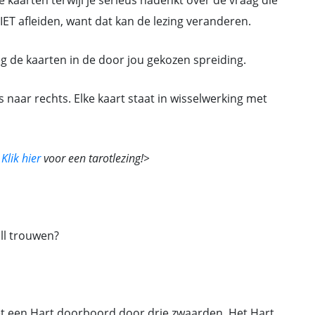
 kaarten terwijl je serieus nadenkt over de vraag die
NIET afleiden, want dat kan de lezing veranderen.
eg de kaarten in de door jou gekozen spreiding.
s naar rechts. Elke kaart staat in wisselwerking met
?
Klik hier
voor een tarotlezing!>
ill trouwen?
et een Hart doorboord door drie zwaarden. Het Hart