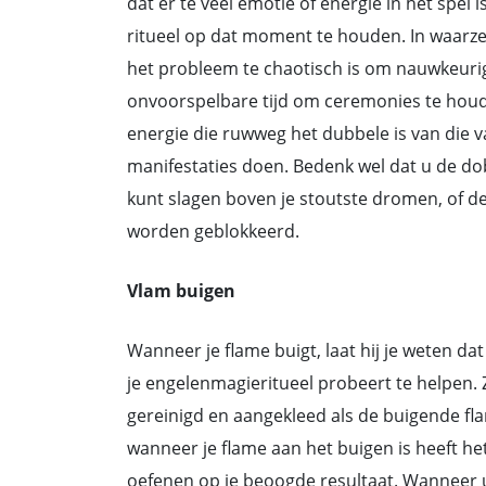
dat er te veel emotie of energie in het spel
ritueel op dat moment te houden. In waarz
het probleem te chaotisch is om nauwkeurig
onvoorspelbare tijd om ceremonies te houde
energie die ruwweg het dubbele is van die v
manifestaties doen. Bedenk wel dat u de do
kunt slagen boven je stoutste dromen, of de
worden geblokkeerd.
Vlam buigen
Wanneer je ﬂame buigt, laat hij je weten da
je engelenmagieritueel probeert te helpen. 
gereinigd en aangekleed als de buigende ﬂa
wanneer je ﬂame aan het buigen is heeft he
oefenen op je beoogde resultaat. Wanneer u 