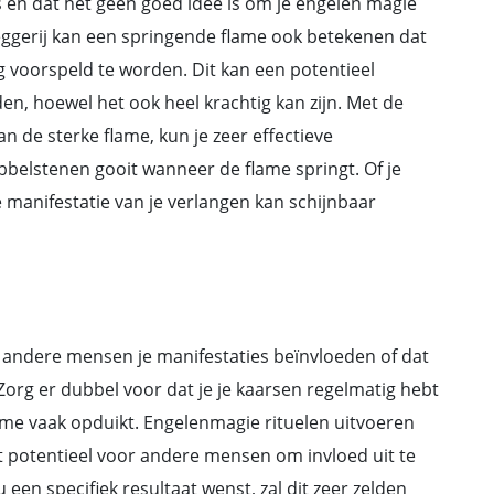
 is en dat het geen goed idee is om je engelen magie
eggerij kan een springende ﬂame ook betekenen dat
 voorspeld te worden. Dit kan een potentieel
n, hoewel het ook heel krachtig kan zijn. Met de
an de sterke ﬂame, kun je zeer effectieve
bbelstenen gooit wanneer de ﬂame springt. Of je
 manifestatie van je verlangen kan schijnbaar
t andere mensen je manifestaties beïnvloeden of dat
Zorg er dubbel voor dat je je kaarsen regelmatig hebt
me vaak opduikt. Engelenmagie rituelen uitvoeren
t potentieel voor andere mensen om invloed uit te
een specifiek resultaat wenst, zal dit zeer zelden