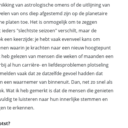
hikking van astrologische omens of de uitlijning van
t velen van ons diep afgestemd zijn op de planetaire
he platen toe. Het is onmogelijk om te zeggen
eders "slechtste seizoen" verschilt, maar de
ook een keerzijde: je hebt vaak evenveel kans om
enen waarin je krachten naar een nieuw hoogtepunt
 Ik heb gelezen van mensen die weken of maanden een
bij al hun carrière- en liefdesproblemen plotseling
e melden vaak dat ze datzelfde gevoel hadden dat
van een waarnemer van binnenuit. Dan, net zo snel als
ok. Wat ik heb gemerkt is dat de mensen die genieten
uldig te luisteren naar hun innerlijke stemmen en
gen te erkennen.
otst?