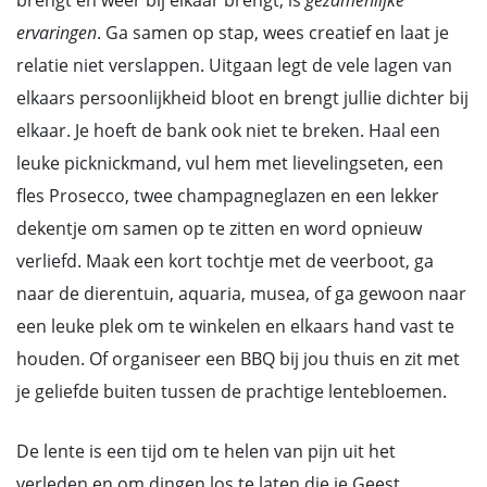
brengt en weer bij elkaar brengt, is
gezamenlijke
ervaringen
. Ga samen op stap, wees creatief en laat je
relatie niet verslappen. Uitgaan legt de vele lagen van
elkaars persoonlijkheid bloot en brengt jullie dichter bij
elkaar. Je hoeft de bank ook niet te breken. Haal een
leuke picknickmand, vul hem met lievelingseten, een
fles Prosecco, twee champagneglazen en een lekker
dekentje om samen op te zitten en word opnieuw
verliefd. Maak een kort tochtje met de veerboot, ga
naar de dierentuin, aquaria, musea, of ga gewoon naar
een leuke plek om te winkelen en elkaars hand vast te
houden. Of organiseer een BBQ bij jou thuis en zit met
je geliefde buiten tussen de prachtige lentebloemen.
De lente is een tijd om te helen van pijn uit het
verleden en om dingen los te laten die je Geest