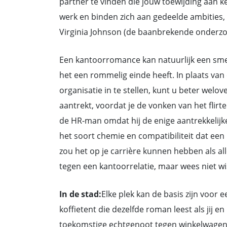
partner te vinden die jouw toewijding aan k
werk en binden zich aan gedeelde ambities,
Virginia Johnson (de baanbrekende onderzoe
Een kantoorromance kan natuurlijk een smet
het een rommelig einde heeft. In plaats va
organisatie in te stellen, kunt u beter welov
aantrekt, voordat je de vonken van het flirt
de HR-man omdat hij de enige aantrekkelijke
het soort chemie en compatibiliteit dat een
zou het op je carrière kunnen hebben als al
tegen een kantoorrelatie, maar wees niet wi
In de stad:
Elke plek kan de basis zijn voor 
koffietent die dezelfde roman leest als jij 
toekomstige echtgenoot tegen winkelwagentj