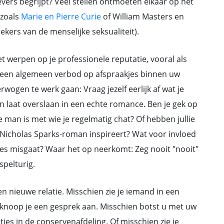
evers begrijpt? Veel stellen ontmoeten elkaar op het
 zoals
Marie en Pierre Curie
of William Masters en
kers van de menselijke seksualiteit).
 werpen op je professionele reputatie, vooral als
n een algemeen verbod op afspraakjes binnen uw
erwogen te werk gaan: Vraag jezelf eerlijk af wat je
en laat overslaan in een echte romance. Ben je gek op
 man is met wie je regelmatig chat? Of hebben jullie
 Nicholas Sparks-roman inspireert? Wat voor invloed
les misgaat? Waar het op neerkomt: Zeg nooit "nooit"
spelturig.
een nieuwe relatie. Misschien zie je iemand in een
en knoop je een gesprek aan. Misschien botst u met uw
es in de conservenafdeling. Of misschien zie je