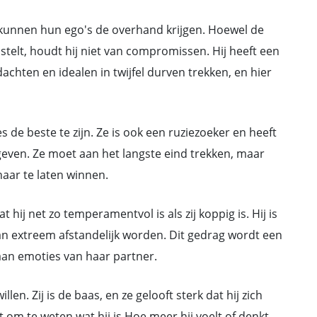
kunnen hun ego's de overhand krijgen. Hoewel de
stelt, houdt hij niet van compromissen. Hij heeft een
chten en idealen in twijfel durven trekken, en hier
 de beste te zijn. Ze is ook een ruziezoeker en heeft
ven. Ze moet aan het langste eind trekken, maar
haar te laten winnen.
 hij net zo temperamentvol is als zij koppig is. Hij is
n extreem afstandelijk worden. Dit gedrag wordt een
aan emoties van haar partner.
n. Zij is de baas, en ze gelooft sterk dat hij zich
m te weten wat hij is Hoe meer hij voelt of denkt,